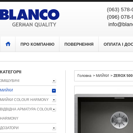
(063) 578
(096) 07
info@blanco-
ПРО КОМПАНІЮ
ПОВЕРНЕННЯ
ОПЛАТА І ДО
КАТЕГОРІЇ
Головна
>
МИЙКИ
>
ZEROX 500-
ЗМІШУВАЧІ
МИЙКИ
МИЙКИ COLOUR HARMONY
ВІДВІДНА АРМАТУРА COLOUR
HARMONY
ДОЗАТОРИ