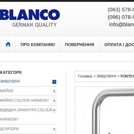
(063) 578
(096) 07
info@blanco-
ПРО КОМПАНІЮ
ПОВЕРНЕННЯ
ОПЛАТА І ДО
КАТЕГОРІЇ
Головна
>
ЗМІШУВАЧІ
>
FONTAS 
ЗМІШУВАЧІ
МИЙКИ
МИЙКИ COLOUR HARMONY
ВІДВІДНА АРМАТУРА COLOUR
HARMONY
ДОЗАТОРИ