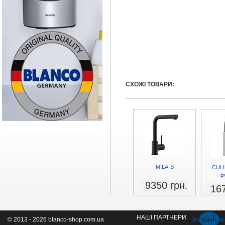
СХОЖІ ТОВАРИ:
MILA-S
CULIN
P
9350 грн.
167
НАШІ ПАРТНЕРИ
© 2013 - 2026 blanco-shop.com.ua